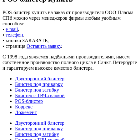
POS-блистер купить на заказ от производителя ООО Пласма
СПб можно через менеджеров фирмы любым удобным
способом:
•
e-mail
,
•
телефон
,
• кнопка ЗАКАЗАТЬ,
• страница
Оставить заявку
.
С 1998 года являемся надёжными производителями, имеем
собственное производство полного цикла в Санкт-Петербурге
и гарантируем высокое качество блистера.
Двусторонний блистер
Блистер под приварку
Блистер под загибку
Блистер с ТВЧ-сваркой
POS-блистер
Коррекс
Ложемент
Двусторонний блистер
Блистер под приварку
Блистер под загибку
Блистер с ТВЧ-сваркой